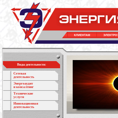
КЛИЕНТАМ
ЭЛЕКТРО
Виды деятельности:
Сетевая
деятельность
Энергоаудит
и консалтинг
Технические
услуги
Инновационная
деятельность