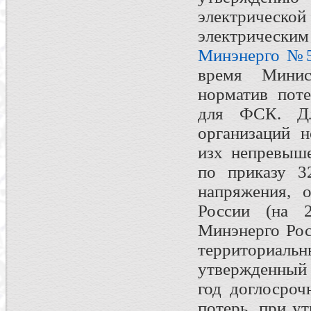
электрическ
электрическ
Минэнерго №
время Минист
норматив поте
для ФСК. Дл
организаций н
изх непревыше
по приказу 3
напряжения, 
России (на 
Минэнерго Рос
территориальн
утвержденный
год доглосроч
потерь, при у