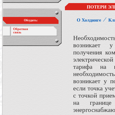
ПОТЕРИ ЭЛ
⁄
О Холдинге
Кл
Обсудить:
Обратная
связь
Необходимост
возникает у
получения ком
электрической
тарифа на п
необходимос
возникает у п
если точка уче
с точкой прие
на границе
энергоснабжаю