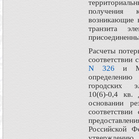
территориал
получения 
возникающие в
транзита эле
присоединенны
Расчеты потер
соответствии 
N 326
и Мет
определению
городских э
10(6)-0,4 кв
основании рез
соответствии
предоставл
Российской Ф
утверждению 