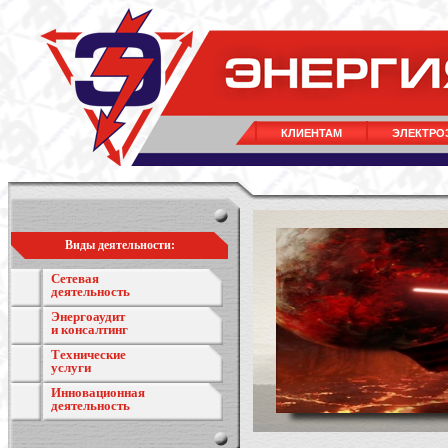
КЛИЕНТАМ
ЭЛЕКТРО
Виды деятельности:
Сетевая
деятельность
Энергоаудит
и консалтинг
Технические
услуги
Инновационная
деятельность