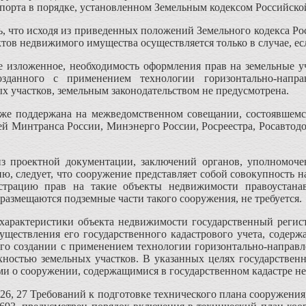
порта в порядке, установленном Земельным кодексом Российской
ь, что исходя из приведенных положений Земельного кодекса Ро
ктов недвижимого имущества осуществляется только в случае, е
 изложенное, необходимость оформления прав на земельные уч
озданного с применением технологии горизонтально-напра
х участков, земельным законодательством не предусмотрена.
кже поддержана на межведомственном совещании, состоявшемся
ей Минтранса России, Минэнерго России, Росреестра, Росавтодо
из проектной документации, заключений органов, уполномоче
ию, следует, что сооружение представляет собой совокупность 
истрацию прав на такие объекты недвижимости правоустана
размещаются подземные части такого сооружения, не требуется.
характеристики объекта недвижимости государственный регист
уществления его государственного кадастрового учета, содерж
го создании с применением технологии горизонтально-направле
ностью земельных участков. В указанных целях государственн
и о сооружении, содержащимися в государственном кадастре нед
 26, 27 Требований к подготовке технического плана сооружен