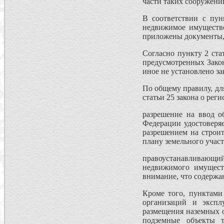
части таких сооружени
В соответствии с пун
недвижимое имущество
приложены документы, 
Согласно пункту 2 ста
предусмотренных Закон
иное не установлено з
По общему правилу, дл
статьи 25 закона о рег
разрешение на ввод о
Федерации удостоверяе
разрешением на строит
плану земельного участ
правоустанавливающий 
недвижимого имуществ
внимание, что содержа
Кроме того, пунктами
организаций и экспл
размещения наземных о
подземные объекты т