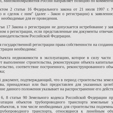
й, Минэкономразвития России направляет позицию по комменти
ктом 2 статьи 16 Федерального закона от 21 июля 1997 г. 
 и сделок с ним" (далее - Закон о регистрации) к заявлени
необходимые для ее проведения.
тьи 17 Закона о регистрации не допускается истребование у з
ом о регистрации, если представленные им документы отвечают
аконодательством Российской Федерации.
я государственной регистрации права собственности на созданн
истрации необходимы:
бъекта недвижимости в эксплуатацию, которое в силу части 1
т выполнение строительства, реконструкции объекта капитальн
ельство, соответствие построенного, реконструированного объ
ка;
документ, подтверждающий, что в период строительства земел
а, принадлежал или был предоставлен для указанных целей
ние данного положения указывает на распространение его дейс
 6, 8 статьи 90 Земельного кодекса Российской Федерации пр
уатации объектов трубопроводного транспорта земельные у
бъектов, в том числе необходимых для строительства подземн
рубопроводного транспорта, относящиеся к линейным объ