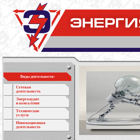
Виды деятельности:
Сетевая
деятельность
Энергоаудит
и консалтинг
Технические
услуги
Инновационная
деятельность