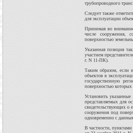
трубопроводного транс
Следует также отметит
для эксплуатации объе
Принимая во внимание
числе сооружения, с
поверхностью земельны
Указанная позиция та
участием представител
г. N 11-ПК).
Таким образом, если 
объектов в эксплуатац
государственную рег
поверхностью которых 
Установить указанные 
представляемых для ос
свидетельствующих о е
сооружения под поверх
одновременно с данным
В частности, пунктами