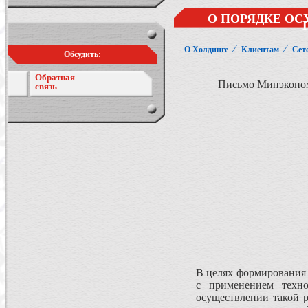
О ПОРЯДКЕ ОС
⁄
⁄
О Холдинге
Клиентам
Сет
Обсудить:
Обратная
Письмо Минэкономр
связь
В целях формирования 
с применением техно
осуществлении такой 