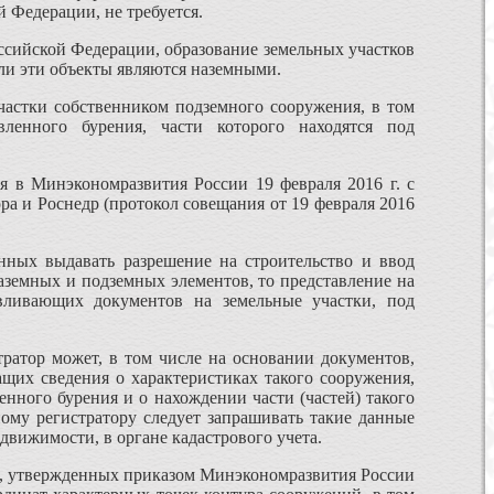
 Федерации, не требуется.
ссийской Федерации, образование земельных участков
сли эти объекты являются наземными.
астки собственником подземного сооружения, в том
вленного бурения, части которого находятся под
 в Минэкономразвития России 19 февраля 2016 г. с
ра и Роснедр (протокол совещания от 19 февраля 2016
нных выдавать разрешение на строительство и ввод
наземных и подземных элементов, то представление на
вливающих документов на земельные участки, под
ратор может, в том числе на основании документов,
ащих сведения о характеристиках такого сооружения,
нного бурения и о нахождении части (частей) такого
ому регистратору следует запрашивать такие данные
вижимости, в органе кадастрового учета.
ия, утвержденных приказом Минэкономразвития России