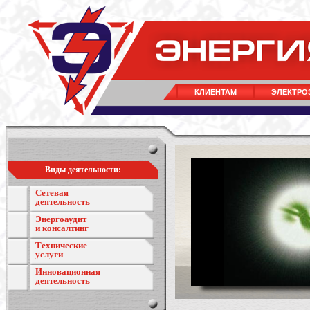
КЛИЕНТАМ
ЭЛЕКТРО
Виды деятельности:
Сетевая
деятельность
Энергоаудит
и консалтинг
Технические
услуги
Инновационная
деятельность