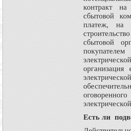
контракт на
сбытовой ком
платеж, на 
строительств
сбытовой ор
покупателем
электрическ
организация 
электричес
обеспечитель
оговоренн
электрической
Есть ли подв
Действитель