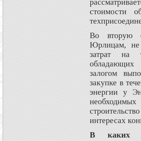
рассматрива
стоимости о
техприсоедин
Во вторую 
Юрлицам, не
затрат на т
обладающих 
залогом выпо
закупке в теч
энергии у Эн
необходимы
строительст
интересах кон
В каких р