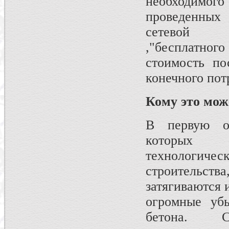
необходимого
проведенных 
сетевой и
,"бесплатно
стоимость по
конечного пот
Кому это мож
В первую оч
которых 
технологич
строительств
затягиваются 
огромные убы
бетона. С