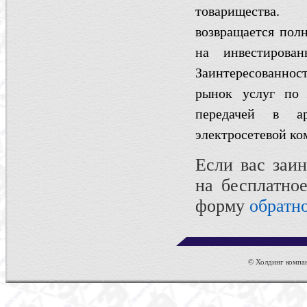
товарищества
возвращается пол
на инвестирова
Заинтересованнос
рынок услуг по 
передачей в ар
электросетевой ко
Если вас заин
на бесплатно
форму
обратн
© Холдинг компан