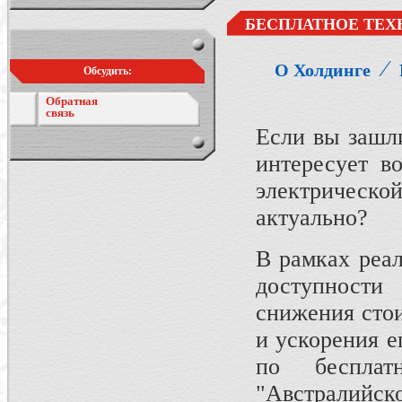
БЕСПЛАТНОЕ ТЕХ
⁄
О Холдинге
Обсудить:
Обратная
связь
Если вы зашли
интересует в
электрической
актуально?
В рамках реа
доступност
снижения сто
и ускорения е
по беспла
"Австралийс