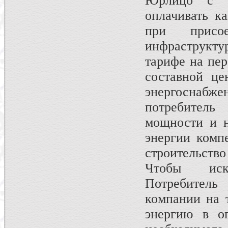
Юрлицо с 
оплачивать к
при присо
инфраструкту
тарифе на пер
составной це
энергоснабже
потребитель
мощности и н
энергии комп
строительство
Чтобы иск
Потребитель
компании на т
энергию в ог