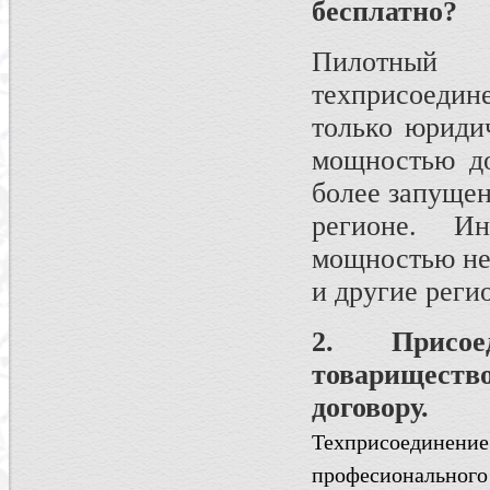
бесплатно?
Пилотный
техприсоеди
только юриди
мощностью до
более запущен
регионе. И
мощностью не 
и другие реги
2. Присое
товарищес
договору.
Техприсоединен
професиональног