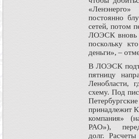
чтобы добитьс
«Ленэнерго»
постоянно бл
сетей, потом 
ЛОЭСК вновь л
поскольку кт
деньги», – отм
В ЛОЭСК подтв
пятницу напр
Ленобласти, 
схему. Под пи
Петербургск
принадлежит К
компания» (
РАО»), пер
долг. Расчеты