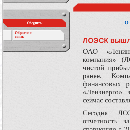
О 
Обсудить:
Обратная
связь
ЛОЭСК вышл
ОАО «Ленингр
компания» (Л
чистой прибы
ранее. Комп
финансовых р
«Ленэнерго» з
сейчас состав
Сегодня ЛОЭ
отчетность з
сравнению с 2