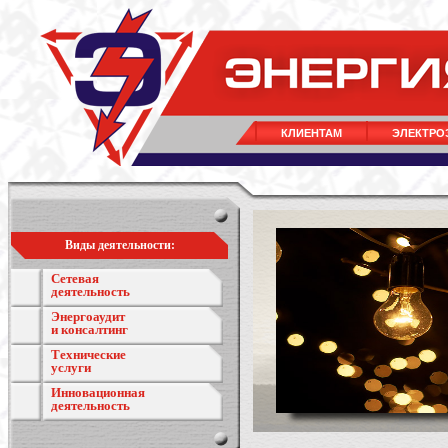
КЛИЕНТАМ
ЭЛЕКТРО
Виды деятельности:
Сетевая
деятельность
Энергоаудит
и консалтинг
Технические
услуги
Инновационная
деятельность