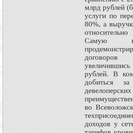
млрд рублей (
услуги по пер
80%, а выручк
относительно
Самую в
продемонстри
договоров т
увеличившись
рублей. В ко
добиться з
девелоперских
преимуществен
во Всеволожск
техприсоедине
доходов у сет
тарифов уровн