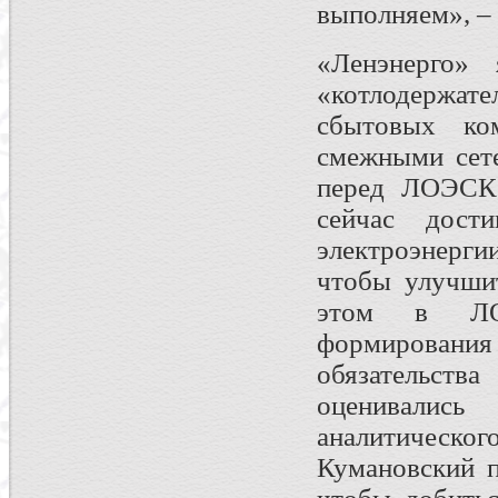
выполняем», –
«Ленэнерго» 
«котлодержат
сбытовых ко
смежными сет
перед ЛОЭСК,
сейчас дост
электроэнерги
чтобы улучши
этом в ЛОЭ
формирования 
обязательств
оценивалис
аналитическо
Кумановский п