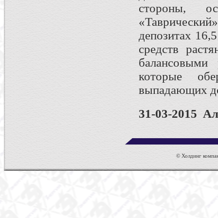
стороны, о
«Таврически
депозитах 16,
средств растя
балансовыми 
которые об
выпадающих д
31-03-2015 А
© Холдинг компан