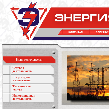
КЛИЕНТАМ
ЭЛЕКТРО
Виды деятельности:
Сетевая
деятельность
Энергоаудит
и консалтинг
Технические
услуги
Инновационная
деятельность