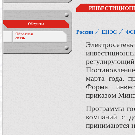
ИНВЕСТИЦИОННА
Обсудить:
⁄
⁄
России
ЕНЭС
ФС
Обратная
связь
Электросетев
инвестицион
регулирующи
Постановление
марта года, п
Форма инвес
приказом Минэ
Программы гос
компаний с д
принимаются н