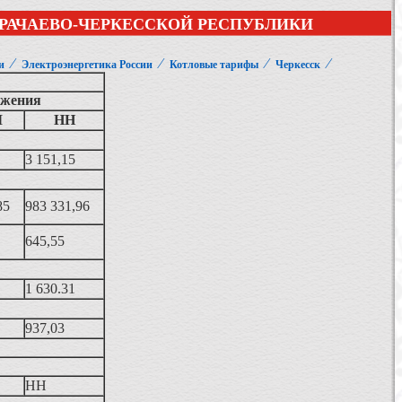
АРАЧАЕВО-ЧЕРКЕССКОЙ РЕСПУБЛИКИ
⁄
⁄
⁄
⁄
и
Электроэнергетика России
Котловые тарифы
Черкесск
яжения
I
НН
3 151,15
85
983 331,96
645,55
1 630.31
937,03
НН