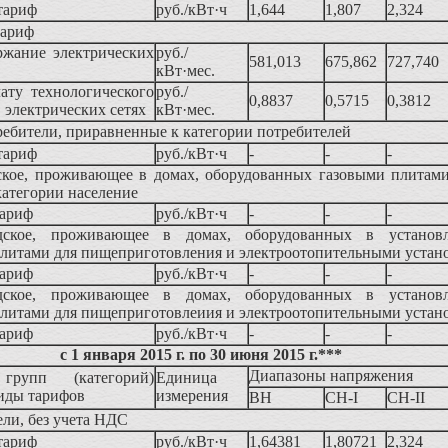
тариф
руб./кВт·ч
1,644
1,807
2,324
тариф
ержание электрических
руб./
581,013
675,862
727,740
кВт·мес.
ату технологического
руб./
0,8837
0,5715
0,3812
в электрических сетях
кВт·мес.
ебители, приравненные к категории потребителей
тариф
руб./кВт·ч
-
-
-
ское, проживающее в домах, оборудованных газовыми плитами
категории население
тариф
руб./кВт·ч
-
-
-
дское, проживающее в домах, оборудованных в установ
литами для пищеприготовления и электроотопительными устан
тариф
руб./кВт·ч
-
-
-
дское, проживающее в домах, оборудованных в установ
литами для пищеприготовлеиия и электроотопительными устан
тариф
руб./кВт·ч
-
-
-
с 1 января 2015 г. по 30 июня 2015 г.***
Диапазоны напряжения
групп (категорий)
Единица
виды тарифов
измерения
ВН
СН-I
СН-II
ли, без учета НДС
тариф
руб./кВт·ч
1,64381
1,80721
2,324