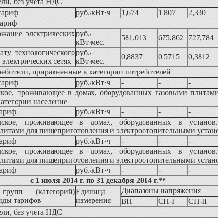
ли, без учета НДС
тариф
руб./кВт·ч
1,674
1,807
2,330
тариф
ержание электрических
руб./
581,013
675,862
727,784
кВт·мес.
ату технологического
руб./
0,8837
0,5715
0,3812
в электрических сетях
кВт·мес.
ебители, приравненные к категории потребителей
тариф
руб./кВт·ч
-
-
-
ское, проживающее в домах, оборудованных газовыми плитами
категории население
тариф
руб./кВт·ч
-
-
-
дское, проживающее в домах, оборудованных в установ
литами для пищеприготовления и электроотопительными устан
тариф
руб./кВт·ч
-
-
-
дское, проживающее в домах, оборудованных в установ
литами для пищеприготовлеиия и электроотопительными устан
тариф
руб./кВт·ч
-
-
-
с 1 июля 2014 г. по 31 декабря 2014 г.**
Диапазоны напряжения
групп (категорий)
Единица
виды тарифов
измерения
ВН
СН-I
СН-II
ли, без учета НДС