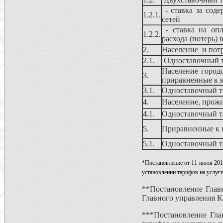
- ставка за сод
1.2.1.
сетей
- ставка на опл
1.2.2.
расхода (потерь) 
2.
Население и потр
2.1.
Одноставочный 
Население город
3.
приравненные к 
3.1.
Одноставочный 
4.
Население, прож
4.1.
Одноставочный 
5.
Приравненные к 
5.1.
Одноставочный 
*Постановление от 11 июля 201
установлении тарифов на услуг
**Постановление Главн
Главного управления К
***Постановление Гла