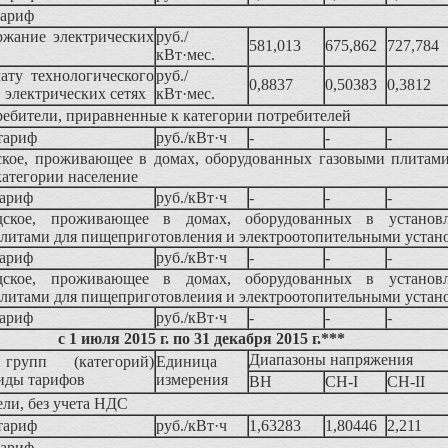
тариф
ержание электрических
руб./
581,013
675,862
727,784
кВт·мес.
ату технологического
руб./
0,8837
0,50383
0,3812
в электрических сетях
кВт·мес.
ебители, приравненные к категории потребителей
тариф
руб./кВт·ч
-
-
-
ское, проживающее в домах, оборудованных газовыми плитами
категории население
тариф
руб./кВт·ч
-
-
-
дское, проживающее в домах, оборудованных в установ
литами для пищеприготовления и электроотопительными устан
тариф
руб./кВт·ч
-
-
-
дское, проживающее в домах, оборудованных в установ
литами для пищеприготовлеиия и электроотопительными устан
тариф
руб./кВт·ч
-
-
-
с 1 июля 2015 г. по 31 декабря 2015 г.***
Диапазоны напряжения
групп (категорий)
Единица
виды тарифов
измерения
ВН
СН-I
СН-II
ли, без учета НДС
тариф
руб./кВт·ч
1,63283
1,80446
2,211
тариф