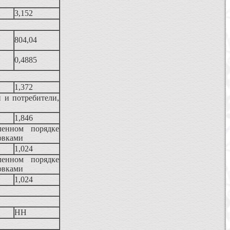
3,152
804,04
0,4885
1,372
 и потребители,
1,846
ленном порядке
овками
1,024
ленном порядке
овками
1,024
НН