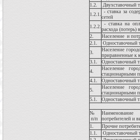
1.2.
Двухставочный 
- ставка за сод
1.2.1.
сетей
- ставка на опл
1.2.2.
расхода (потерь) 
2.
Население и потр
2.1.
Одноставочный 
Население город
3.
приравненные к 
3.1.
Одноставочный 
Население горо
4.
стационарными п
4.1.
Одноставочный 
Население горо
5.
стационарными п
5.1.
Одноставочный 
№
Наименование 
п/п
потребителей и 
1.
Прочие потребите
1.1.
Одноставочный 
1.2.
Двухставочный 