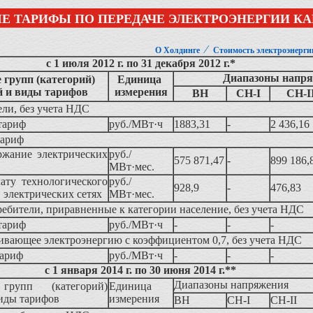
Е ТАРИФЫ ПО ПЕРЕДАЧЕ ЭЛЕКТРОЭНЕРГИИ К
⁄
О Холдинге
Стоимость электроэнерги
с 1 июля 2012 г. по 31 декабря 2012 г.*
Диапазоны напр
групп (категорий)
Единица
й и виды тарифов
измерения
ВН
СН-I
СН-I
ли, без учета НДС
тариф
руб./МВт·ч
1883,31
-
2 436,16
тариф
ержание электрических
руб./
575 871,47
-
899 186,
МВт·мес.
ату технологического
руб./
928,9
-
476,83
в электрических сетях
МВт·мес.
ебители, приравненные к категории население, без учета НДС
тариф
руб./МВт·ч
-
-
-
ивающее электроэнергию с коэффициентом 0,7, без учета НДС
тариф
руб./МВт·ч
-
-
-
с 1 января 2014 г. по 30 июня 2014 г.**
Диапазоны напряжения
групп (категорий)
Единица
виды тарифов
измерения
ВН
СН-I
СН-II