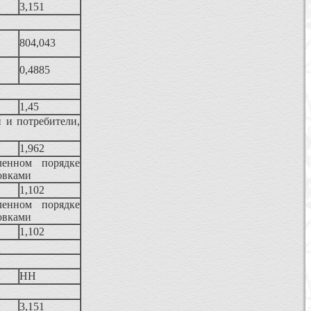
3,151
804,043
0,4885
1,45
 и потребители,
1,962
ленном порядке
овками
1,102
ленном порядке
овками
1,102
НН
3,151