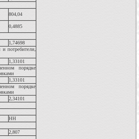
804,04
0,4885
1,74698
 и потребители,
1,33101
ленном порядке
овками
1,33101
ленном порядке
овками
2,34101
НН
2,807