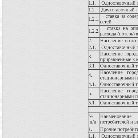
1.1.
Одноставочный 
1.2.
Двухставочный 
- ставка за сод
1.2.1.
сетей
- ставка на опл
1.2.2.
расхода (потерь) 
2.
Население и потр
2.1.
Одноставочный 
Население город
3.
приравненные к 
3.1.
Одноставочный 
Население горо
4.
стационарными п
4.1.
Одноставочный 
Население горо
5.
стационарными п
5.1.
Одноставочный 
№
Наименование 
п/п
потребителей и 
1.
Прочие потребите
1.1.
Одноставочный 