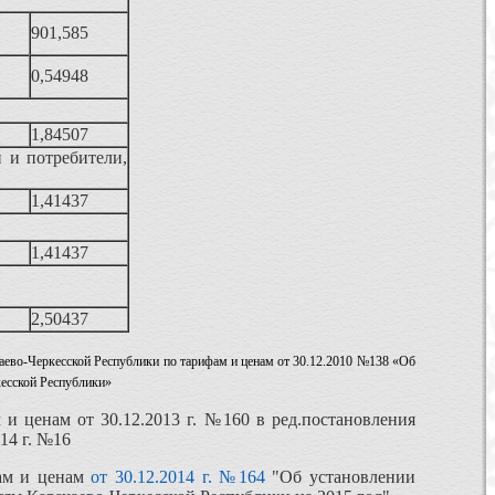
901,585
0,54948
1,84507
 и потребители,
1,41437
1,41437
2,50437
чаево-Черкесской Республики по тарифам и ценам от 30.12.2010 №138 «Об
кесской Республики»
и ценам от 30.12.2013 г. №160 в ред.постановления
14 г. №16
фам и ценам
от 30.12.2014 г. №164
"Об установлении