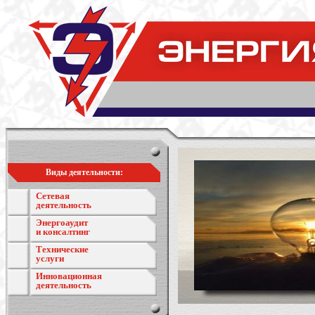
Виды деятельности:
Сетевая
деятельность
Энергоаудит
и консалтинг
Технические
услуги
Инновационная
деятельность