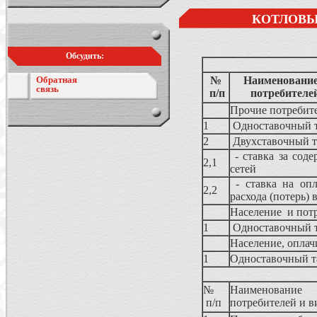
КОТЛОВЫ
Обсудить:
Обратная
№
Наименование 
связь
п/п
потребителе
Прочие потребите
1
Одноставочный 
2
Двухставочный 
- ставка за сод
2,1
сетей
- ставка на опл
2,2
расхода (потерь) 
Население и потр
1
Одноставочный 
Население, оплач
1
Одноставочный 
№
Наименование 
п/п
потребителей и 