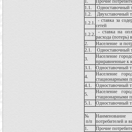
1.
Прочие потребите
1.1.
Одноставочный 
1.2.
Двухставочный 
- ставка за сод
1.2.1.
сетей
- ставка на опл
1.2.2.
расхода (потерь) 
2.
Население и потр
2.1.
Одноставочный 
Население город
3.
приравненные к 
3.1.
Одноставочный 
Население горо
4.
стационарными п
4.1.
Одноставочный 
Население горо
5.
стационарными п
5.1.
Одноставочный 
№
Наименование 
п/п
потребителей и 
1.
Прочие потребите