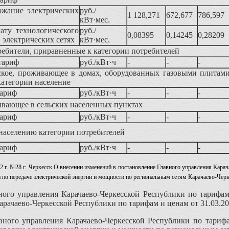
ержание электрических
руб./
1 128,271
672,677
786,597
кВт·мес.
ату технологического
руб./
0,08395
0,14245
0,28209
в электрических сетях
кВт·мес.
ебители, приравненные к категории потребителей
тариф
руб./кВт·ч
-
-
-
ское, проживающее в домах, оборудованных газовыми плитами
категории население
тариф
руб./кВт·ч
-
-
-
ивающее в сельских населенных пунктах
тариф
руб./кВт·ч
-
-
-
населению категории потребителей
тариф
руб./кВт·ч
-
-
-
2 г. №28 г. Черкесск О внесении изменений в постановление Главного управления Кара
и по передаче электрической энергии и мощности по региональным сетям Карачаево-Чер
ого управления Карачаево-Черкесской Республики по тарифам 
арачаево-Черкесской Республики по тарифам и ценам от 31.03.20
вного управления Карачаево-Черкесской Республики по тари