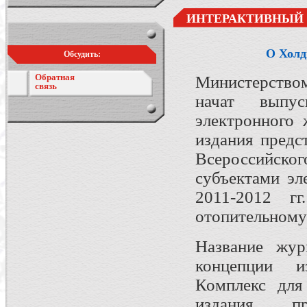
ИНТЕРАКТИВНЫЙ
О Холд
Обсудить:
Обратная
Министерство
связь
начат выпу
электронного
издания предс
Всероссийског
субъектами эл
2011-2012 г
отопительному 
Название жур
концепции и
Комплекс для
издания, п