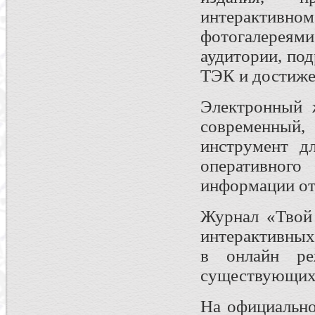
интерактивн
фотогалереями
аудитории, по
ТЭК и достиже
Электронный 
современны
инструмент д
оперативно
информации от
Журнал «Твой
интерактивных
в онлайн р
существующих 
На официальн