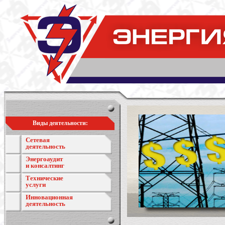
Виды деятельности:
Сетевая
деятельность
Энергоаудит
и консалтинг
Технические
услуги
Инновационная
деятельность