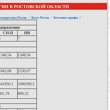
ГИИ В РОСТОВСКОЙ ОБЛАСТИ
⁄
⁄
⁄
оэнергетика России
Котел Ростов
Котловые тарифы
напряжения
СН-II
НН
6
7
1348,54
1348,54
1842,08
2330,07
841850,1
1090599,2
801,78
809,32
я