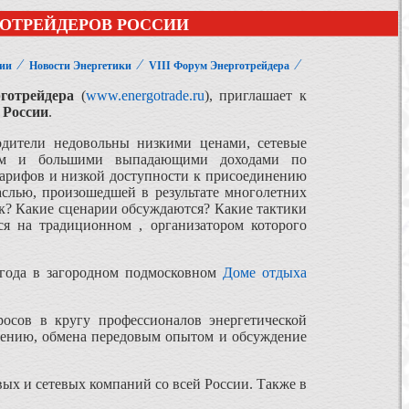
ГОТРЕЙДЕРОВ РОССИИ
⁄
⁄
⁄
сии
Новости Энергетики
VIII Форум Энерготрейдера
готрейдера
(
www.energotrade.ru
), приглашает к
России
.
одители недовольны низкими ценами, сетевые
амм и большими выпадающими доходами по
тарифов и низкой доступности к присоединению
аслью, произошедшей в результате многолетних
к? Какие сценарии обсуждаются? Какие тактики
я на традиционном , организатором которого
 года в загородном подмосковном
Доме отдыха
осов в кругу профессионалов энергетической
ешению, обмена передовым опытом и обсуждение
х и сетевых компаний со всей России. Также в