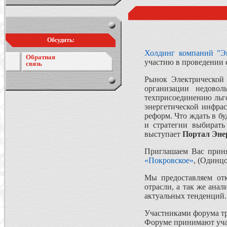
Обсудить:
Холдинг компаний "Э
Обратная
участию в проведении
связь
Рынок Электрической 
организации недово
техприсоединению льго
энергетической инфрас
реформ. Что ждать в б
и стратегии выбирать
выступает
Портал Эне
Приглашаем Вас приня
«Покровское»
, (Одинцо
Мы предоставляем отк
отрасли, а так же ан
актуальных тенденций.
Участниками форума тр
Форуме принимают уча