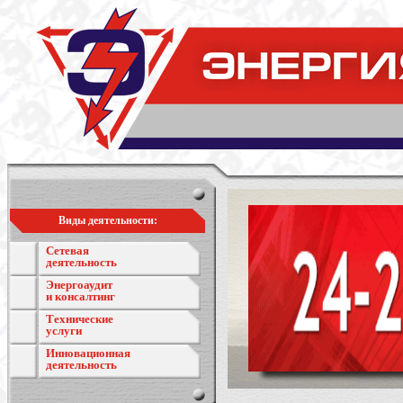
Виды деятельности:
Сетевая
деятельность
Энергоаудит
и консалтинг
Технические
услуги
Инновационная
деятельность