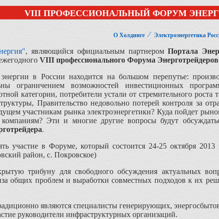
VIII ПРОФЕССИОНАЛЬНЫЙ ФОРУМ ЭНЕР
⁄
О Холдинге
Электроэнергетика Рос
нергия"
, являющийся официальным партнером
Портала Энер
 ежегодного
VIII
профессионального Форума Энерготрейдеров
энергии в России находится на большом перепутье: произв
льны ограничением возможностей инвестиционных прогр
тной категории, потребители устали от стремительного роста 
труктуры, Правительство недовольно потерей контроля за отр
удущем участникам рынка электроэнергетики? Куда пойдет рыно
 компаниям? Эти и многие другие вопросы будут обсуждатьс
рготрейдера
.
ть участие в Форуме, который состоится 24-25 октября 2013
вский район, с. Покровское)
рытую трибуну для свободного обсуждения актуальных вопр
ализа общих проблем и выработки совместных подходов к их р
адиционно являются специалисты генерирующих, энергосбытовы
стие руководители инфраструктурных организаций.