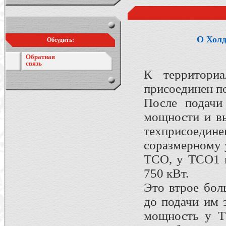
О Холд
Обсудить:
Обратная
связь
К территориа
присоединен п
После подачи
мощности и в
техприсоеди
соразмерному
ТСО, у ТСО1 
750 кВт.
Это втрое бол
до подачи им 
мощность у Т