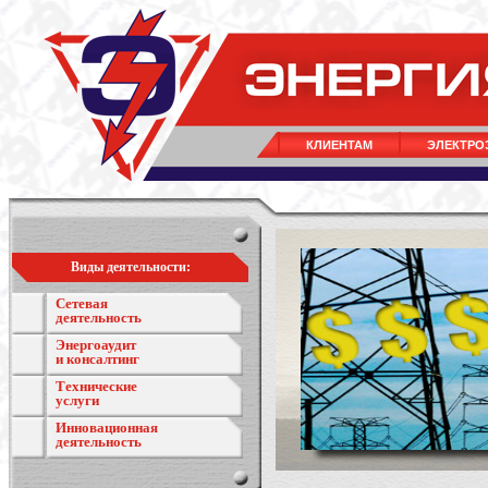
КЛИЕНТАМ
ЭЛЕКТРО
Виды деятельности:
Сетевая
деятельность
Энергоаудит
и консалтинг
Технические
услуги
Инновационная
деятельность